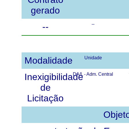
gerado
--
--
Modalidade
Unidade
Inexigibilidade
DA/L - Adm. Central
de
Licitação
Objet