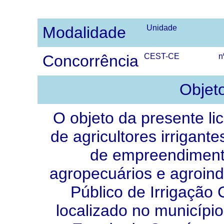
Modalidade
Unidade
Concorrência
CEST-CE
n
Objet
O objeto da presente li
de agricultores irrigant
de empreendimento
agropecuários e agroindu
Público de Irrigação
localizado no municípi