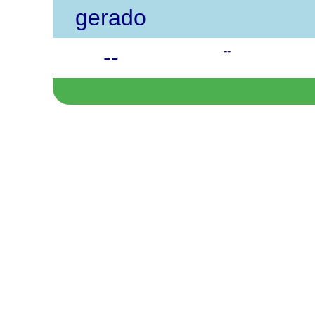
gerado
--
--