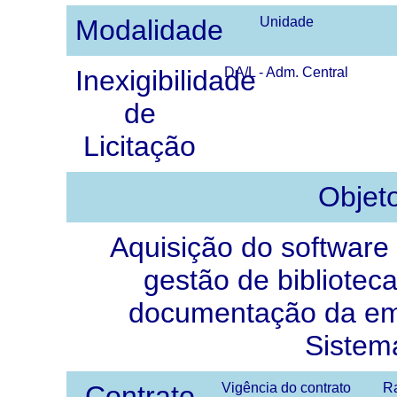
Modalidade
Unidade
Inexigibilidade
DA/L - Adm. Central
de
Licitação
Objet
Aquisição do software
gestão de bibliotec
documentação da e
Sistem
Contrato
Vigência do contrato
Ra